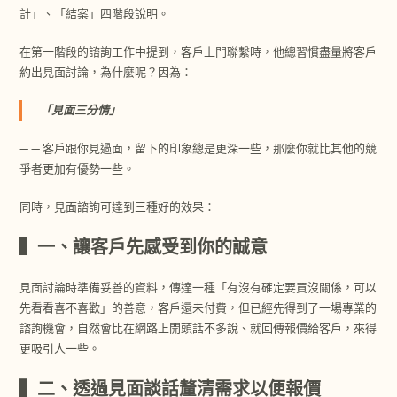
計」、「結案」四階段說明。
在第一階段的諮詢工作中提到，客戶上門聯繫時，他總習慣盡量將客戶
約出見面討論，為什麼呢？因為：
「見面三分情」
— — 客戶跟你見過面，留下的印象總是更深一些，那麼你就比其他的競
爭者更加有優勢一些。
同時，見面諮詢可達到三種好的效果：
▍一、讓客戶先感受到你的誠意
見面討論時準備妥善的資料，傳達一種「有沒有確定要買沒關係，可以
先看看喜不喜歡」的善意，客戶還未付費，但已經先得到了一場專業的
諮詢機會，自然會比在網路上開頭話不多說、就回傳報價給客戶，來得
更吸引人一些。
▍二、透過見面談話釐清需求以便報價