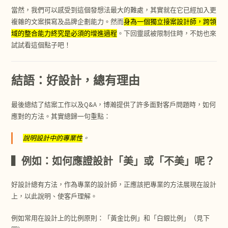
當然，我們可以感受到這個發想法最大的難處，其實就在它已經加入更
複雜的文案撰寫及品牌企劃能力。然而
身為一個獨立接案設計師，跨領
域的整合能力終究是必須的增進過程
。下回靈感被限制住時，不妨也來
試試看這個點子吧！
結語：好設計，總有理由
最後總結了結案工作以及Q&A，博瀚提供了許多面對客戶問題時，如何
應對的方法。其實總歸一句重點：
說明設計中的專業性
。
▍例如：如何應證設計「美」或「不美」呢？
好設計總有方法，作為專業的設計師，正應該把專業的方法展現在設計
上，以此說明、使客戶理解。
例如常用在設計上的比例原則：「黃金比例」和「白銀比例」（見下