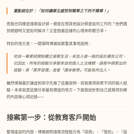
重點就在於：「如何讓業主感受到簡單之下的不簡單！」
而我也同樣是接案設計師。總是在想其他設計師是如何工作的？他們遇
到問題時又是如何解決？正是抱著這樣的心情來聆聽分享。
特別的地方是，一開場時博瀚就鄭重其事地說明：
他自一畢業就開始獨立接案生活，未加入過一般的設計廣告公司，
也因此，所有的經驗分享都來自他個人土法煉鋼、過程中摸索出的
經驗，與「業界習慣」或者「課本教學」可能有所出入。
雖然博瀚基於謙虛和保守先做了這番說明，但我覺得與眾不同的個人經
驗，本來就是這類分享最有價值的地方。下面我就針對自己感覺特別棒
的內容做心得記錄——
接案第一步：從教育客戶開始
整場座談的內容，博瀚按照接案流程粗分為「諮詢」、「簽約」、「設