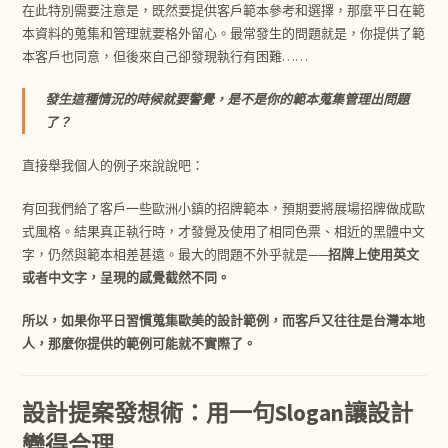
在此特別需要注意是，既然要提供客戶範本參考和選擇，那麼平日在範
本資料的蒐集和管理就要格外留心。最常發生的問題就是，你提供了範
本客戶也同意，但後來自己卻發現執行有困難……
發生這種情況的時候就要警覺，是不是你的範本蒐集管理出問題
了？
直接舉我個人的例子來說說吧：
有回我們給了客戶一些歐洲小鎮的招牌範本，預期要將展場招牌做成歐
式風格。結果真正執行時，才發覺及使用了相同色票、相近的黑體中文
字，仍然與範本相差甚遠。最大的問題不外乎就是——
招牌上使用英文
或者中文字，呈現的感覺截然不同。
所以，如果你平日習慣蒐集歐美的設計範例，而客戶又往往是台灣本地
人，那麼你提供的範例可能就不實際了。
設計提案發想術：用一句Slogan讓設計
變得合理