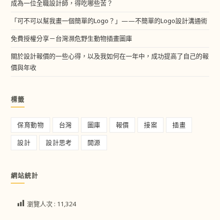
成為一位全職設計師，得吃哪些苦？
「可不可以幫我畫一個簡單的Logo？」——不簡單的Logo設計溝通術
免費授權分享－台灣瀕危野生動物插畫圖庫
關於設計報價的一些心得，以及我如何在一年中，成功提高了自己的報
價與年收
標籤
保育動物
台灣
圖庫
報價
接案
插畫
設計
設計思考
開源
網站統計
瀏覽人次 :
11,324