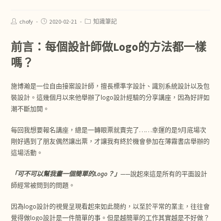
chofy
2020-02-21
知識筆記
前言：每個設計師做Logo的方法都一樣
嗎？
施博瀚是一位自由接案設計師，擅長標準字設計、識別系統設計以及包
裝設計。這幾個月以來他舉辦了logo設計經驗的分享講座，因為好評如
潮不斷加開。
每回我想要報名講座，總是一轉眼票就賣完了……幸運的是9月底場次
剛好遇到了朋友偶然讓出票，才讓我有終於機會參加在薄霧書店舉辦的
這場活動。
「可不可以幫我畫一個簡單的Logo？」
——說起來這是所有的平面設計
師經常被問到的問題。
因為logo設計的視覺呈現看起來如此簡約，以至於平常的業主，往往會
覺得做logo設計是一件簡單的事。但是越簡單的工作其實越是不好做？