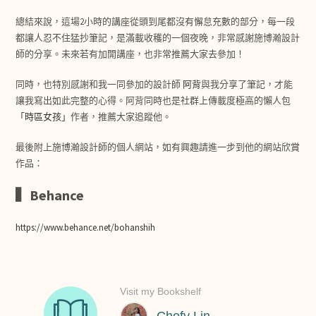
總結來說，這場2小時的講座從頭到尾都沒有懈怠充數的部分，每一段
都讓人忍不住猛抄筆記，是滿載收穫的一個夜晚，非常感謝施博瀚設計
師的分享。未來若有加開講座，也非常推薦大家去參加！
同時，也特別感謝和我一同參加的設計師
阿背
與我分享了筆記，才能
讓我寫出如此完整的心得。阿背同時也是社群上傳載度極高的懶人包
「時區女孩」
作者，推薦大家追蹤他。
最後附上施博瀚設計師的個人網站，如有興趣請進一步到他的網站欣賞
作品：
▍Behance
https://www.behance.net/bohanshih